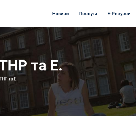
Новини
Послуги
Е-Ресурси
ТНР та Е.
НР та Е.