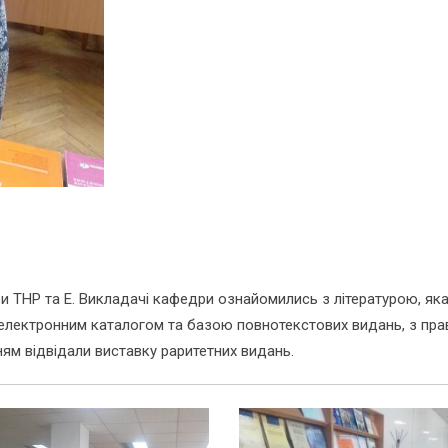
и ТНР та Е. Викладачі кафедри ознайомились з літературою, як
з електронним каталогом та базою повнотекстових видань, з пр
ям відвідали виставку раритетних видань.