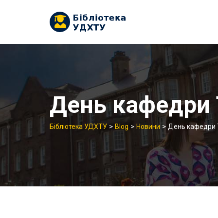
Skip
to
content
День кафедри 
>
>
>
Бібліотека УДХТУ
Blog
Новини
День кафедри Т