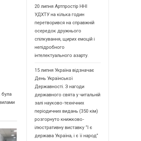
20 липня Артпростір ННІ
УДХТУ на кілька годин
перетворився на справжній
осередок дружнього
спілкування, щирих емоцій і
непідробного
інтелектуального азарту.
15 липня Україна відзначає
День Української
Державності. З нагоди
а була
державного свята у читальній
авилами
залі науково-технічних
періодичних видань (350 кім)
розгорнуто книжково-
ілюстративну виставку “І є
держава Україна, і є її народ”