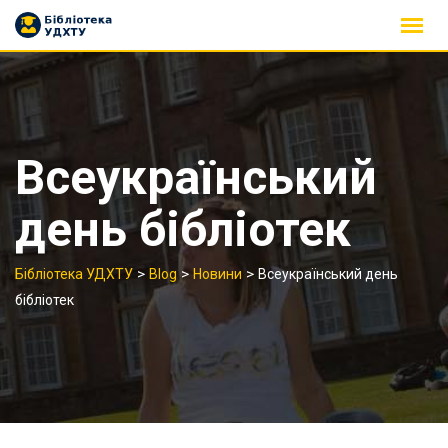
Skip
to
content
Всеукраїнський
день бібліотек
>
>
>
Бібліотека УДХТУ
Blog
Новини
Всеукраїнський день
бібліотек