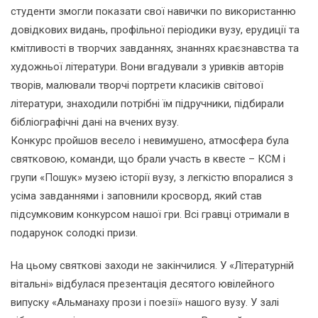
студенти змогли показати свої навички по використанню
довідкових видань, профільної періодики вузу, ерудиції та
кмітливості в творчих завданнях, знаннях краєзнавства та
художньої літератури. Вони вгадували з уривків авторів
творів, малювали творчі портрети класиків світової
літератури, знаходили потрібні їм підручники, підбирали
бібліографічні дані на вчених вузу.
Конкурс пройшов весело і невимушено, атмосфера була
святковою, команди, що брали участь в квесте – КСМ і
групи «Пошук» музею історії вузу, з легкістю впоралися з
усіма завданнями і заповнили кросворд, який став
підсумковим конкурсом нашої гри. Всі гравці отримали в
подарунок солодкі призи.
На цьому святкові заходи не закінчилися. У «Літературній
вітальні» відбулася презентація десятого ювілейного
випуску «Альманаху прози і поезії» нашого вузу. У залі