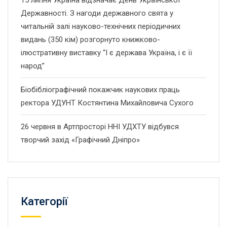
15 липня Україна відзначає День Української
Державності. З нагоди державного свята у
читальній залі науково-технічних періодичних
видань (350 кім) розгорнуто книжково-
ілюстративну виставку “І є держава Україна, і є її
народ”
Біобібліографічний покажчик наукових праць
ректора УДУНТ Костянтина Михайловича Сухого
26 червня в Артпросторі ННІ УДХТУ відбувся
творчий захід «Графічний Дніпро»
Категорії