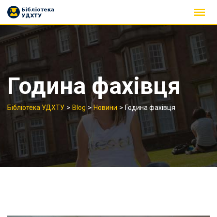
Skip
to
content
Година фахівця
>
>
>
Бібліотека УДХТУ
Blog
Новини
Година фахівця