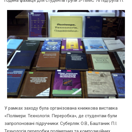
година фахівця для студентів групи 3-ТВМС 76 підгрупа П.
У рамках заходу була організована книжкова виставка
«Полімери. Технологія. Переробка», де студентам були
запропоновані підручники: Суберляк О.В., Баштаник П.І.
Технологія переробки полімерних та композиційних