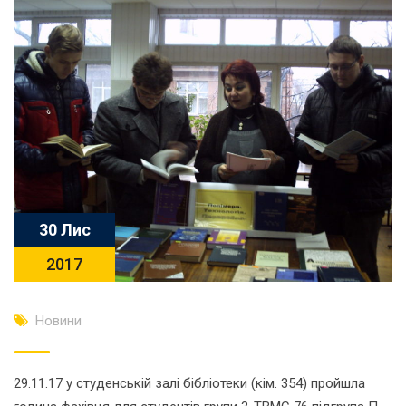
30 Лис
2017
Новини
29.11.17 у студенській залі бібліотеки (кім. 354) пройшла