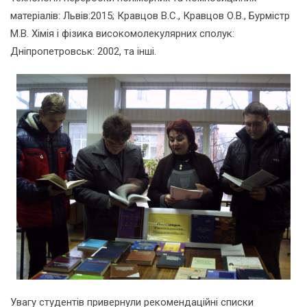
матеріалів: Львів:2015; Кравцов В.С., Кравцов О.В., Бурмістр
М.В. Хімія і фізика високомолекулярних сполук:
Дніпропетровськ: 2002, та інші.
Увагу студентів привернули рекомендаційні списки