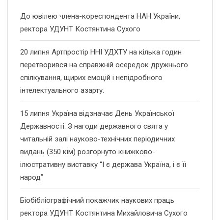
До ювілею члена-кореспондента НАН України,
ректора УДУНТ Костянтина Сухого
20 липня Артпростір ННІ УДХТУ на кілька годин
перетворився на справжній осередок дружнього
спілкування, щирих емоцій і непідробного
інтелектуального азарту.
15 липня Україна відзначає День Української
Державності. З нагоди державного свята у
читальній залі науково-технічних періодичних
видань (350 кім) розгорнуто книжково-
ілюстративну виставку “І є держава Україна, і є її
народ”
Біобібліографічний покажчик наукових праць
ректора УДУНТ Костянтина Михайловича Сухого