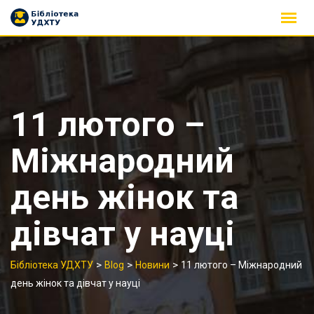
Skip
to
content
11 лютого –
Міжнародний
день жінок та
дівчат у науці
>
>
>
Бібліотека УДХТУ
Blog
Новини
11 лютого – Міжнародний
день жінок та дівчат у науці