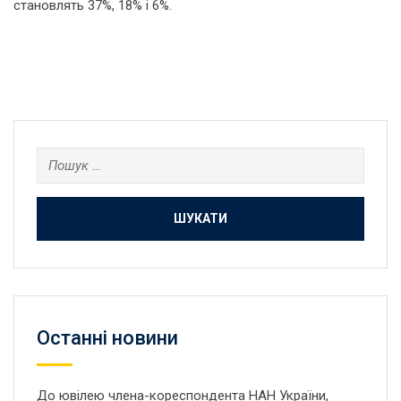
становлять 37%, 18% і 6%.
Пошук:
Останнi новини
До ювілею члена-кореспондента НАН України,