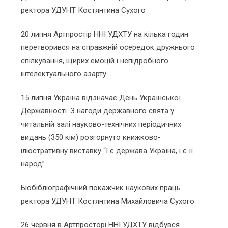
ректора УДУНТ Костянтина Сухого
20 липня Артпростір ННІ УДХТУ на кілька годин
перетворився на справжній осередок дружнього
спілкування, щирих емоцій і непідробного
інтелектуального азарту.
15 липня Україна відзначає День Української
Державності. З нагоди державного свята у
читальній залі науково-технічних періодичних
видань (350 кім) розгорнуто книжково-
ілюстративну виставку “І є держава Україна, і є її
народ”
Біобібліографічний покажчик наукових праць
ректора УДУНТ Костянтина Михайловича Сухого
26 червня в Артпросторі ННІ УДХТУ відбувся