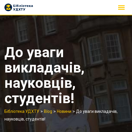
Skip
to
content
До уваги
викладачів,
науковців,
студентів!
>
>
>
Бібліотека УДХТУ
Blog
Новини
До уваги викладачів,
науковців, студентів!