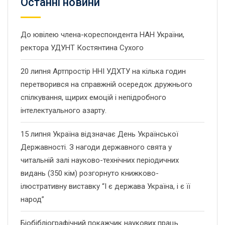
Останнi новини
До ювілею члена-кореспондента НАН України,
ректора УДУНТ Костянтина Сухого
20 липня Артпростір ННІ УДХТУ на кілька годин
перетворився на справжній осередок дружнього
спілкування, щирих емоцій і непідробного
інтелектуального азарту.
15 липня Україна відзначає День Української
Державності. З нагоди державного свята у
читальній залі науково-технічних періодичних
видань (350 кім) розгорнуто книжково-
ілюстративну виставку “І є держава Україна, і є її
народ”
Біобібліографічний покажчик наукових праць