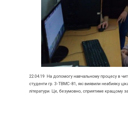
22.04.19 На допомогу навчальному процесу в чит
студенти гр. 3-ТВМС-81, які виявили неабияку ц
літератури. Це, безумовно, сприятиме кращому з