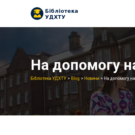
Skip
to
content
На допомогу н
>
>
>
Бібліотека УДХТУ
Blog
Новини
На допомогу н