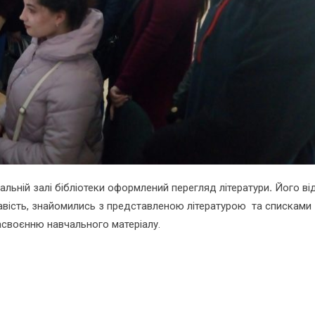
альній залі бібліотеки оформлений перегляд літератури
.
Його ві
ікавість, знайомились з представленою літературою та списками
асвоєнню навчального матеріалу.