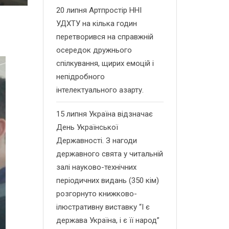
20 липня Артпростір ННІ
УДХТУ на кілька годин
перетворився на справжній
осередок дружнього
спілкування, щирих емоцій і
непідробного
інтелектуального азарту.
15 липня Україна відзначає
День Української
Державності. З нагоди
державного свята у читальній
залі науково-технічних
періодичних видань (350 кім)
розгорнуто книжково-
ілюстративну виставку “І є
держава Україна, і є її народ”