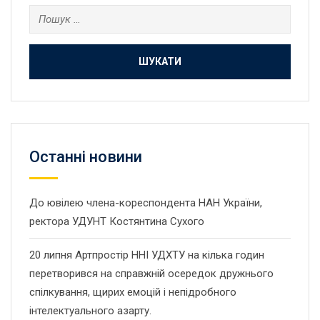
Пошук:
Останнi новини
До ювілею члена-кореспондента НАН України,
ректора УДУНТ Костянтина Сухого
20 липня Артпростір ННІ УДХТУ на кілька годин
перетворився на справжній осередок дружнього
спілкування, щирих емоцій і непідробного
інтелектуального азарту.