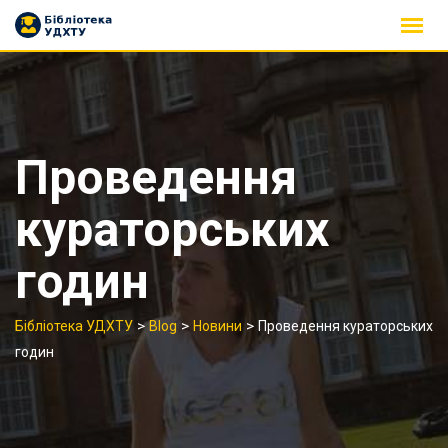
Skip
to
content
Проведення
кураторських
годин
>
>
>
Бібліотека УДХТУ
Blog
Новини
Проведення кураторських
годин