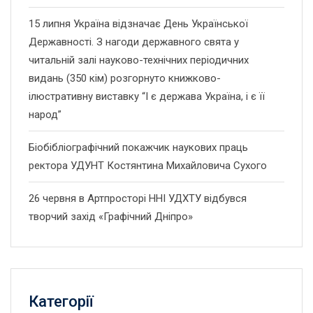
15 липня Україна відзначає День Української
Державності. З нагоди державного свята у
читальній залі науково-технічних періодичних
видань (350 кім) розгорнуто книжково-
ілюстративну виставку “І є держава Україна, і є її
народ”
Біобібліографічний покажчик наукових праць
ректора УДУНТ Костянтина Михайловича Сухого
26 червня в Артпросторі ННІ УДХТУ відбувся
творчий захід «Графічний Дніпро»
Категорії