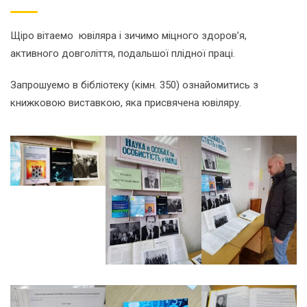
Щіро вітаемо ювіляра і зичимо міцного здоров’я,
активного довголіття, подальшої плідної праці.
Запрошуемо в бібліотеку (кімн. 350) ознайомитись з
книжковою виставкою, яка присвячена ювіляру.