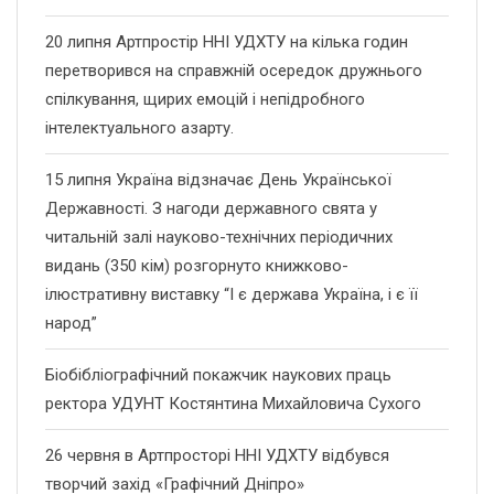
20 липня Артпростір ННІ УДХТУ на кілька годин
перетворився на справжній осередок дружнього
спілкування, щирих емоцій і непідробного
інтелектуального азарту.
15 липня Україна відзначає День Української
Державності. З нагоди державного свята у
читальній залі науково-технічних періодичних
видань (350 кім) розгорнуто книжково-
ілюстративну виставку “І є держава Україна, і є її
народ”
Біобібліографічний покажчик наукових праць
ректора УДУНТ Костянтина Михайловича Сухого
26 червня в Артпросторі ННІ УДХТУ відбувся
творчий захід «Графічний Дніпро»