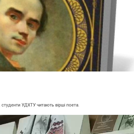
 студенти УДХТУ читають вірші поета.