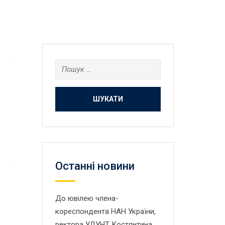
Пошук:
Останнi новини
До ювілею члена-
кореспондента НАН України,
ректора УДУНТ Костянтина