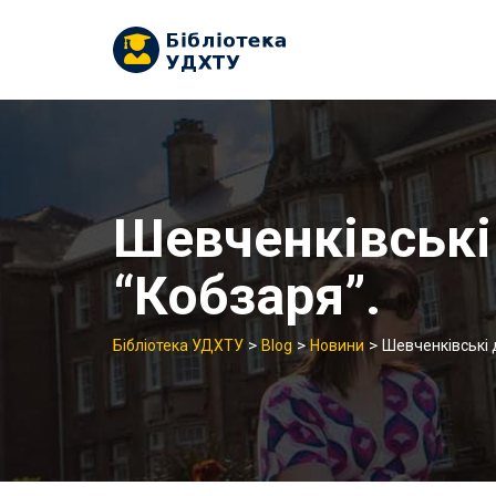
Skip
to
content
Шевченківські 
“Кобзаря”.
>
>
>
Бібліотека УДХТУ
Blog
Новини
Шевченківські д