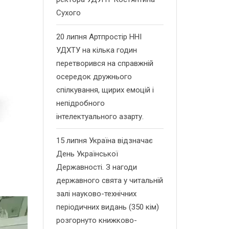
Сухого
20 липня Артпростір ННІ
УДХТУ на кілька годин
перетворився на справжній
осередок дружнього
спілкування, щирих емоцій і
непідробного
інтелектуального азарту.
15 липня Україна відзначає
День Української
Державності. З нагоди
державного свята у читальній
залі науково-технічних
періодичних видань (350 кім)
розгорнуто книжково-