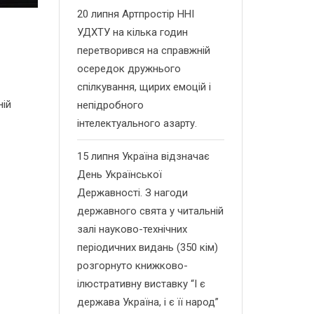
20 липня Артпростір ННІ
УДХТУ на кілька годин
перетворився на справжній
осередок дружнього
спілкування, щирих емоцій і
ній
непідробного
інтелектуального азарту.
15 липня Україна відзначає
День Української
Державності. З нагоди
державного свята у читальній
залі науково-технічних
періодичних видань (350 кім)
розгорнуто книжково-
ілюстративну виставку “І є
держава Україна, і є її народ”