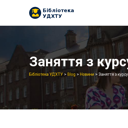
Skip
to
content
Заняття з курс
>
>
>
Бібліотека УДХТУ
Blog
Новини
Заняття з курсу