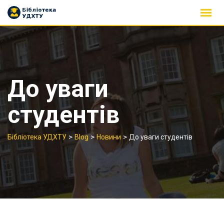
Skip
to
content
До уваги
студентів
>
>
>
Бібліотека УДХТУ
Blog
Новини
До уваги студентів