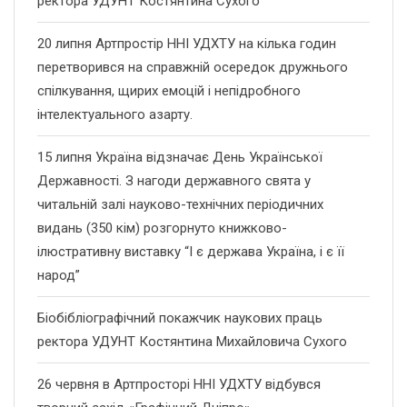
ректора УДУНТ Костянтина Сухого
20 липня Артпростір ННІ УДХТУ на кілька годин
перетворився на справжній осередок дружнього
спілкування, щирих емоцій і непідробного
інтелектуального азарту.
15 липня Україна відзначає День Української
Державності. З нагоди державного свята у
читальній залі науково-технічних періодичних
видань (350 кім) розгорнуто книжково-
ілюстративну виставку “І є держава Україна, і є її
народ”
Біобібліографічний покажчик наукових праць
ректора УДУНТ Костянтина Михайловича Сухого
26 червня в Артпросторі ННІ УДХТУ відбувся