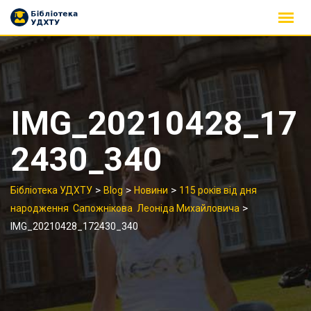
Skip
to
content
IMG_20210428_17
2430_340
>
>
>
Бібліотека УДХТУ
Blog
Новини
115 років від дня
>
народження Сапожнікова Леоніда Михайловича
IMG_20210428_172430_340