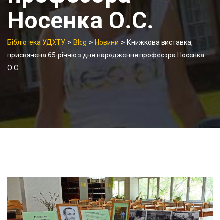
Носенка О.С.
>
>
>
Бібліотека УДХТУ
Blog
Новини
Книжкова виставка,
присвячена 65-річчю з дня народження професора Носенка
О.С.