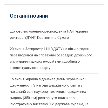
Останнi новини
До ювілею члена-кореспондента НАН України,
ректора УДУНТ Костянтина Сухого
20 липня Артпростір ННІ УДХТУ на кілька годин
перетворився на справжній осередок дружнього
спілкування, щирих емоцій і непідробного
інтелектуального азарту.
15 липня Україна відзначає День Української
Державності. З нагоди державного свята у
читальній залі науково-технічних періодичних
видань (350 кім) розгорнуто книжково-
ілюстративну виставку “І є держава Україна, і є її