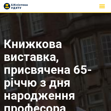
Skip
to
content
Книжкова
виставка,
присвячена 65-
річчю з дня
народження
професора