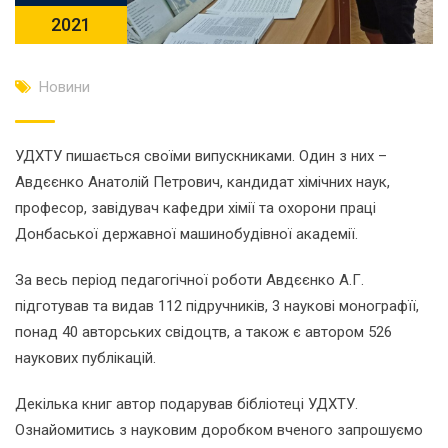
2021
Новини
УДХТУ пишається своїми випускниками. Один з них –
Авдєєнко Анатолій Петрович, кандидат хімічних наук,
професор, завідувач кафедри хімії та охорони праці
Донбаської державної машинобудівної академії.
За весь період педагогічної роботи Авдєєнко А.Г.
підготував та видав 112 підручників, 3 наукові монографїї,
понад 40 авторських свідоцтв, а також є автором 526
наукових публікацій.
Декілька книг автор подарував бібліотеці УДХТУ.
Ознайомитись з науковим доробком вченого запрошуємо