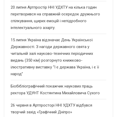
20 липня Артпростір ННІ УДХТУ на кілька годин
перетворився на справжній осередок дружнього
спілкування, щирих емоцій і непідробного
інтелектуального азарту.
15 липня Україна відзначає День Української
Державності. З нагоди державного свята у
читальній залі науково-технічних періодичних
видань (350 кім) розгорнуто книжково-
ілюстративну виставку “І є держава Україна, і є її
народ”
Біобібліографічний покажчик наукових праць
ректора УДУНТ Костянтина Михайловича Сухого
26 червня в Артпросторі ННІ УДХТУ відбувся
творчий захід «Графічний Дніпро»