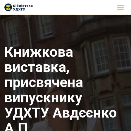
Skip
to
content
Книжкова
виставка,
присвячена
випускнику
УДХТУ Авдєєнко
А.П.