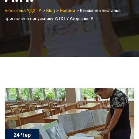
>
>
>
Бібліотека УДХТУ
Blog
Новини
Книжкова виставка,
присвячена випускнику УДХТУ Авдєєнко А.П.
24 Чер