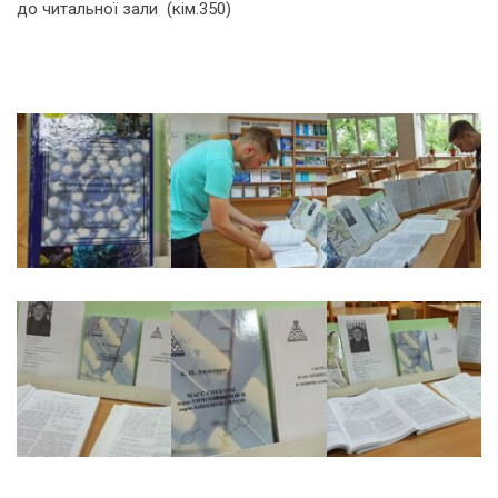
до читальної зали (кім.350)