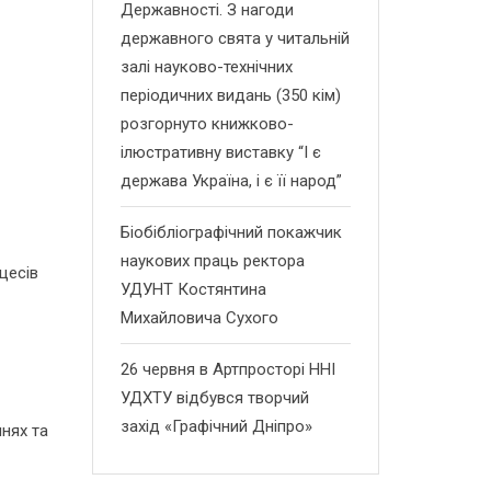
Державності. З нагоди
державного свята у читальній
залі науково-технічних
періодичних видань (350 кім)
розгорнуто книжково-
ілюстративну виставку “І є
держава Україна, і є її народ”
Біобібліографічний покажчик
наукових праць ректора
оцесів
УДУНТ Костянтина
Михайловича Сухого
26 червня в Артпросторі ННІ
УДХТУ відбувся творчий
захід «Графічний Дніпро»
нях та