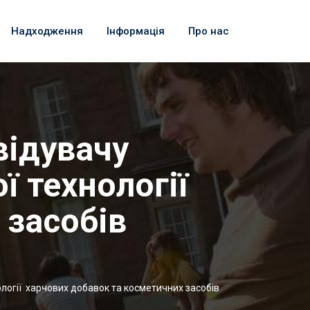
Надходження
Інформація
Про нас
відувачу
ої технології
 засобів
хнології харчових добавок та косметичних засобів