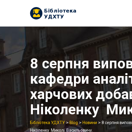
Skip
to
content
8 серпня випов
кафедри аналіти
харчових доба
Ніколенку Мик
>
>
>
Бібліотека УДХТУ
Blog
Новини
8 серпня виповн
Ніколенку Миколі Васильовичу.