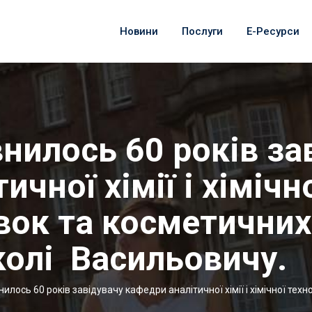
Новини
Послуги
Е-Ресурси
нилось 60 років за
чної хімії і хімічн
вок та косметичних
олі Васильовичу.
илось 60 років завідувачу кафедри аналітичної хімії і хімічної те