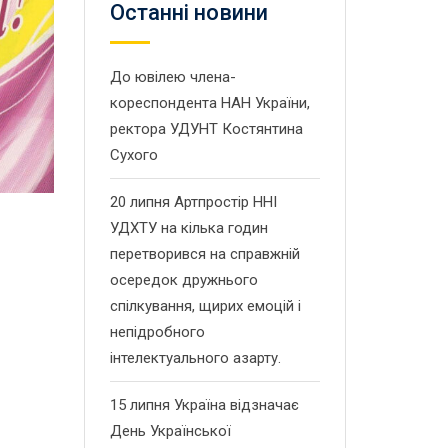
Останнi новини
До ювілею члена-
кореспондента НАН України,
ректора УДУНТ Костянтина
Сухого
20 липня Артпростір ННІ
УДХТУ на кілька годин
перетворився на справжній
осередок дружнього
спілкування, щирих емоцій і
непідробного
інтелектуального азарту.
15 липня Україна відзначає
День Української