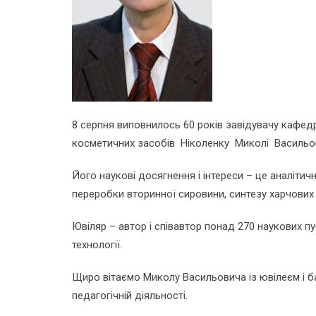
8 серпня виповнилось 60 років завідувачу кафедри 
косметичних засобів Ніколенку Миколі Васильо
Його наукові досягнення і інтереси – це аналітичн
переробки вторинної сировини, синтезу харчових 
Ювіляр – автор і співавтор понад 270 наукових публ
технології.
Щиро вітаємо Миколу Васильовича із ювілеєм і ба
педагогічній діяльності.