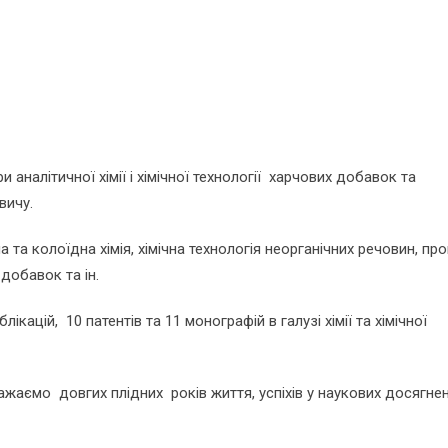
аналітичної хімії і хімічної технології харчових добавок та
вичу.
а та колоїдна хімія, хімічна технологія неорганічних речовин, пр
добавок та ін.
ікацій, 10 патентів та 11 монографій в галузі хімії та хімічної
жаємо довгих плідних років життя, успіхів у наукових досягнен