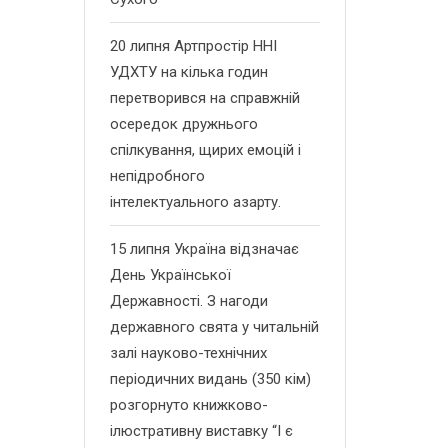
20 липня Артпростір ННІ
УДХТУ на кілька годин
перетворився на справжній
осередок дружнього
спілкування, щирих емоцій і
непідробного
інтелектуального азарту.
15 липня Україна відзначає
День Української
Державності. З нагоди
державного свята у читальній
залі науково-технічних
періодичних видань (350 кім)
розгорнуто книжково-
ілюстративну виставку “І є