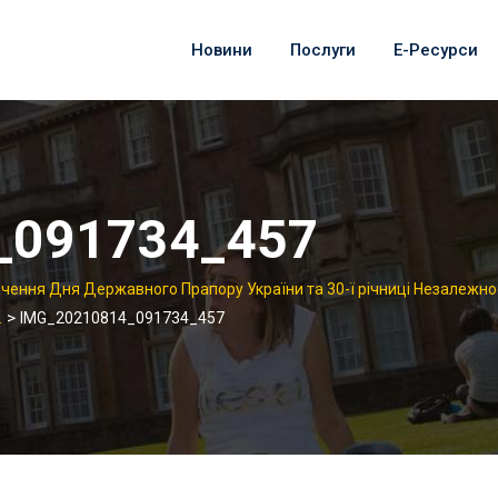
Новини
Послуги
Е-Ресурси
_091734_457
ачення Дня Державного Прапору України та 30-ї річниці Незалежно
>
.
IMG_20210814_091734_457