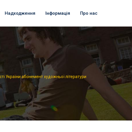
Надходження
Інформація
Про нас
сті України абонемент художньої літератури