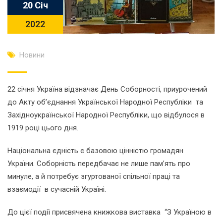
20 Січ
2022
Новини
22 січня Україна відзначає День Соборності, приурочений
до Акту об’єднання Української Народної Республіки та
Західноукраїнської Народної Республіки, що відбулося в
1919 році цього дня.
Національна єдність є базовою цінністю громадян
України. Соборність передбачає не лише пам’ять про
минуле, а й потребує згуртованої спільної праці та
взаємодії в сучасній Україні.
До цієї події присвячена книжкова виставка “З Україною в