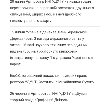
20 липня Артпростір ННІ УДХТУ на кілька годин
перетворився на справжній осередок дружнього
спілкування, щирих емоцій і непідробного
інтелектуального азарту.
15 липня Україна відзначає День Української
Державності. З нагоди державного свята у
читальній залі науково-технічних періодичних
видань (350 кім) розгорнуто книжково-
ілюстративну виставку “І є держава Україна, і є її
народ”
Біобібліографічний покажчик наукових праць
ректора УДУНТ Костянтина Михайловича Сухого
26 червня в Артпросторі ННІ УДХТУ відбувся
творчий захід «Графічний Дніпро»