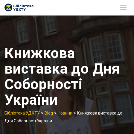
Skip
to
content
Книжкова
виставка до Дня
Соборності
України
>
>
>
Бібліотека УДХТУ
Blog
Новини
Книжкова виставка до
Дня Соборності України