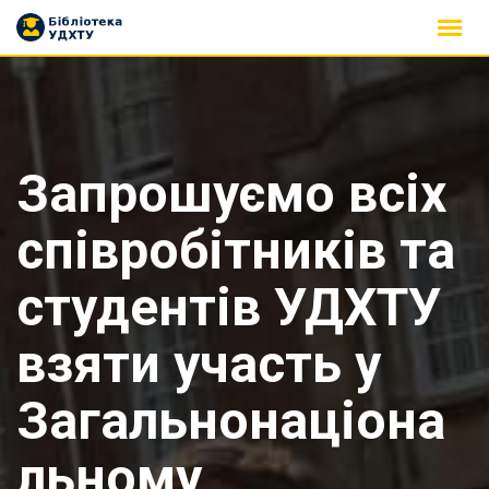
Skip
to
content
Запрошуємо всіх
співробітників та
студентів УДХТУ
взяти участь у
Загальнонаціона
льному