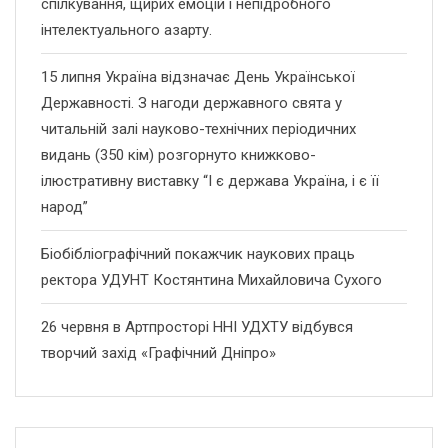
спілкування, щирих емоцій і непідробного
інтелектуального азарту.
15 липня Україна відзначає День Української
Державності. З нагоди державного свята у
читальній залі науково-технічних періодичних
видань (350 кім) розгорнуто книжково-
ілюстративну виставку “І є держава Україна, і є її
народ”
Біобібліографічний покажчик наукових праць
ректора УДУНТ Костянтина Михайловича Сухого
26 червня в Артпросторі ННІ УДХТУ відбувся
творчий захід «Графічний Дніпро»