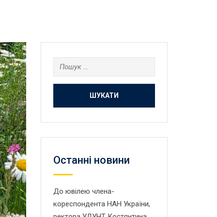
Пошук:
Останнi новини
До ювілею члена-
кореспондента НАН України,
ректора УДУНТ Костянтина