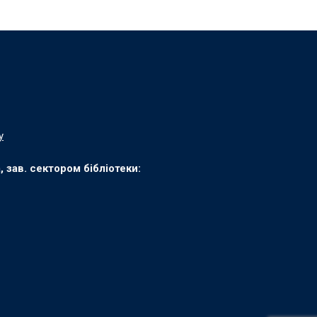
у
зав. сектором бібліотеки: