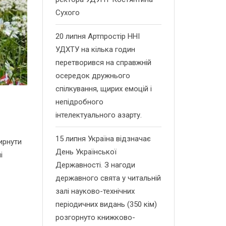
Сухого
20 липня Артпростір ННІ
УДХТУ на кілька годин
перетворився на справжній
осередок дружнього
спілкування, щирих емоцій і
непідробного
інтелектуального азарту.
15 липня Україна відзначає
ирнути
День Української
і
Державності. З нагоди
державного свята у читальній
залі науково-технічних
періодичних видань (350 кім)
розгорнуто книжково-