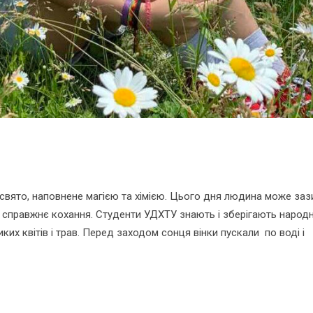
е свято, наповнене магією та хімією. Цього дня людина може заз
и справжнє кохання. Студенти УДХТУ знають і зберігають народн
диких квітів і трав. Перед заходом сонця вінки пускали по воді і