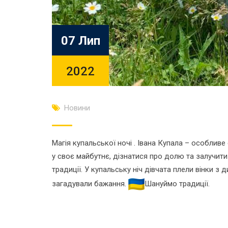
07 Лип
2022
Новини
Магія купальської ночі . Івана Купала – особлив
у своє майбутнє, дізнатися про долю та залучит
традиції. У купальську ніч дівчата плели вінки з 
загадували бажання.
Шануймо традиції.