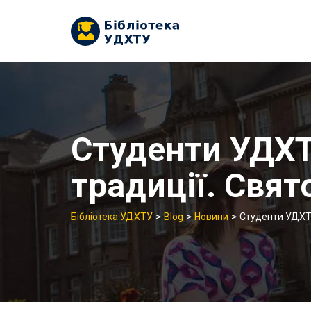
Skip
to
content
Студенти УДХТ
традиції. Свят
>
>
>
Бібліотека УДХТУ
Blog
Новини
Студенти УДХТУ