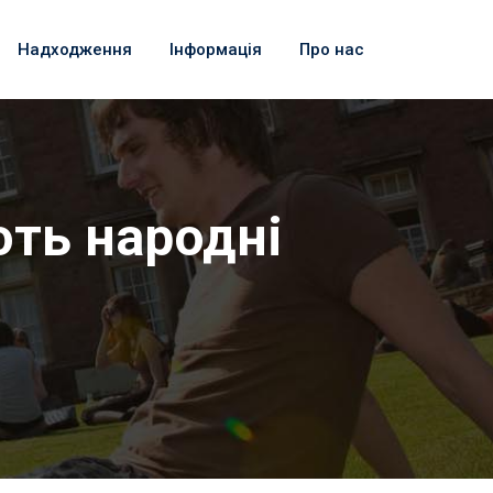
Надходження
Інформація
Про нас
ють народні