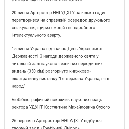
20 липня Артпростір ННІ УДХТУ на кілька годин
перетворився на справжній осередок дружнього
спілкування, щирих емоцій і непідробного
інтелектуального азарту.
15 липня Україна відзначає День Української
Державності. З нагоди державного свята у
читальній залі науково-технічних періодичних
видань (350 кім) розгорнуто книжково-
ілюстративну виставку “І є держава Україна, і є її
народ”
Біобібліографічний покажчик наукових праць
ректора УДУНТ Костянтина Михайловича Сухого
26 червня в Артпросторі ННІ УДХТУ відбувся
творчий захід «Графічний Дніпро»