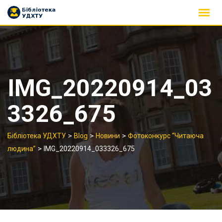
Skip
to
content
IMG_20220914_03
3326_675
>
>
>
Бібліотека УДХТУ
Blog
Новини
Фотоконкурс “Читаюча
>
людина”
IMG_20220914_033326_675