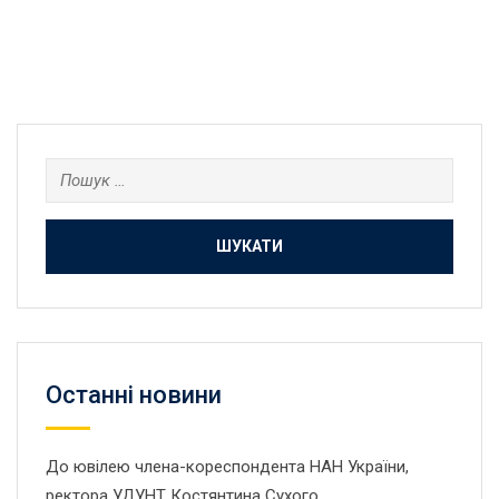
Пошук:
Останнi новини
До ювілею члена-кореспондента НАН України,
ректора УДУНТ Костянтина Сухого