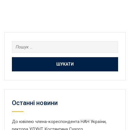
Пошук:
Останнi новини
До ювілею члена-кореспондента НАН України,
ректора УДУНТ Костянтина Сухого