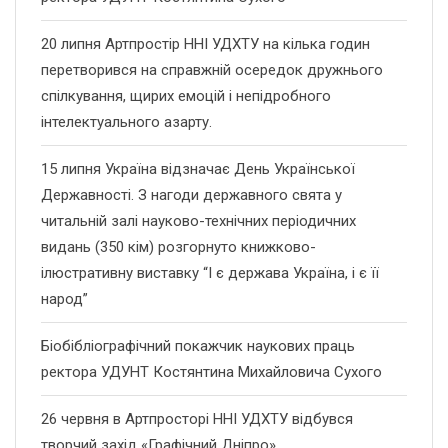
20 липня Артпростір ННІ УДХТУ на кілька годин
перетворився на справжній осередок дружнього
спілкування, щирих емоцій і непідробного
інтелектуального азарту.
15 липня Україна відзначає День Української
Державності. З нагоди державного свята у
читальній залі науково-технічних періодичних
видань (350 кім) розгорнуто книжково-
ілюстративну виставку “І є держава Україна, і є її
народ”
Біобібліографічний покажчик наукових праць
ректора УДУНТ Костянтина Михайловича Сухого
26 червня в Артпросторі ННІ УДХТУ відбувся
творчий захід «Графічний Дніпро»