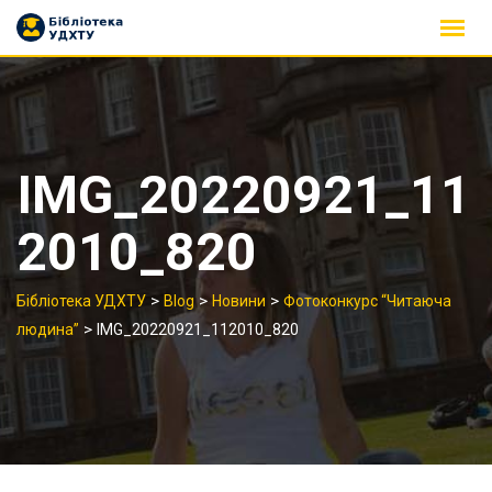
Skip
to
content
IMG_20220921_11
2010_820
>
>
>
Бібліотека УДХТУ
Blog
Новини
Фотоконкурс “Читаюча
>
людина”
IMG_20220921_112010_820