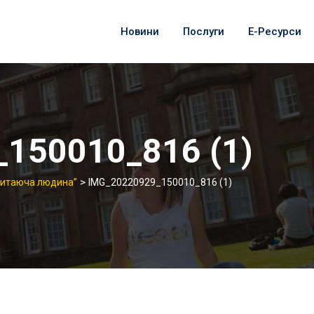
Новини
Послуги
Е-Ресурси
150010_816 (1)
>
Читаюча людина”
IMG_20220929_150010_816 (1)