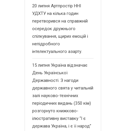
20 липня Артпростір ННІ
УДХТУ на кілька годин
перетворився на справжній
осередок дружнього
спілкування, щирих емоцій і
непідробного
інтелектуального азарту.
15 липня Україна відзначає
День Української
Державності. З нагоди
державного свята у читальній
залі науково-технічних
періодичних видань (350 кім)
розгорнуто книжково-
ілюстративну виставку “І є
держава Україна, і є її народ”