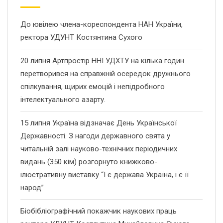
До ювілею члена-кореспондента НАН України,
ректора УДУНТ Костянтина Сухого
20 липня Артпростір ННІ УДХТУ на кілька годин
перетворився на справжній осередок дружнього
спілкування, щирих емоцій і непідробного
інтелектуального азарту.
15 липня Україна відзначає День Української
Державності. З нагоди державного свята у
читальній залі науково-технічних періодичних
видань (350 кім) розгорнуто книжково-
ілюстративну виставку “І є держава Україна, і є її
народ”
Біобібліографічний покажчик наукових праць