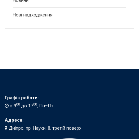
Новини
Нові надходження
Графік роботи:
00
00
з 9
до 17
, Пн–Пт
Адреса:
Дніпро, пр. Науки, 8, третій поверх