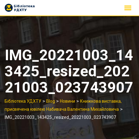
Skip
to
content
IMG_20221003_14
3425_resized_202
21003_023743907
>
>
>
Бібліотека УДХТУ
Blog
Новини
Книжкова виставка,
>
присвячена ювілею Набивача Валентина Михайловича
IMG_20221003_143425_resized_20221003_023743907