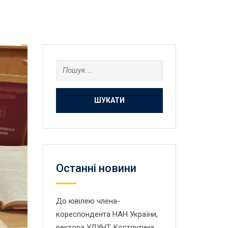
Пошук:
Останнi новини
До ювілею члена-
кореспондента НАН України,
ректора УДУНТ Костянтина