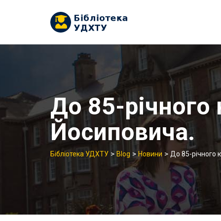
Skip
to
content
До 85-річного
Йосиповича.
>
>
>
Бібліотека УДХТУ
Blog
Новини
До 85-річного 