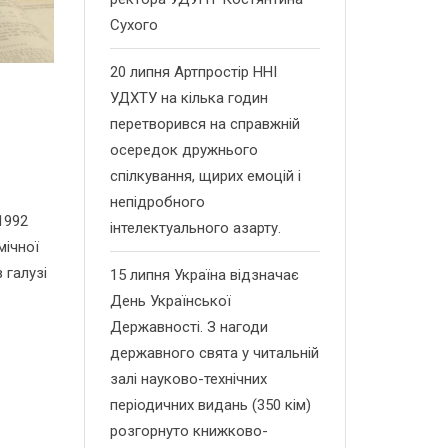
Сухого
20 липня Артпростір ННІ
УДХТУ на кілька годин
перетворився на справжній
осередок дружнього
спілкування, щирих емоцій і
непідробного
1992
інтелектуального азарту.
мічної
 галузі
15 липня Україна відзначає
День Української
Державності. З нагоди
державного свята у читальній
залі науково-технічних
періодичних видань (350 кім)
розгорнуто книжково-