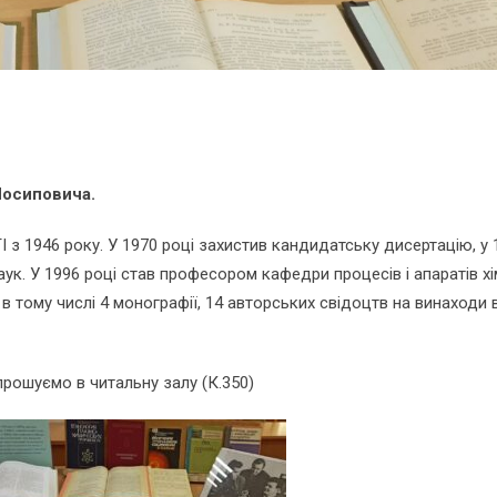
Йосиповича.
з 1946 року. У 1970 році захистив кандидатську дисертацію, у 
ук. У 1996 році став професором кафедри процесів і апаратів хі
 в тому числі 4 монографії, 14 авторських свідоцтв на винаходи в
ошуємо в читальну залу (К.350)