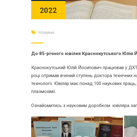
2022
Новини
До
85-річного ювілея Краснокутського Юлія 
Краснокутський Юлій Йосипович працював у ДХТІ 
році отримав вчений ступень доктора технічних на
технології. Ювіляр має понад 100 наукових праць,
плазмохімії.
Ознайомитись з науковим доробком ювіляра запр