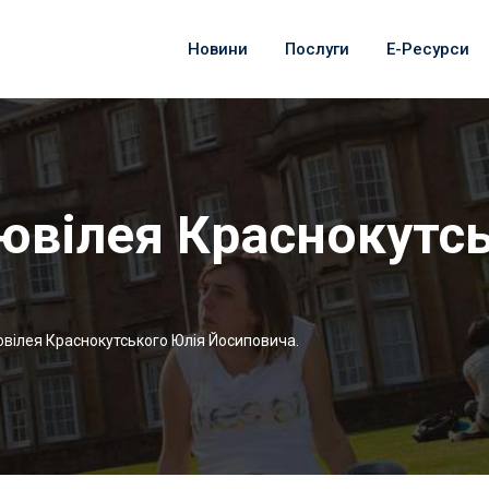
Новини
Послуги
Е-Ресурси
 ювілея Краснокутс
ювілея Краснокутського Юлія Йосиповича.