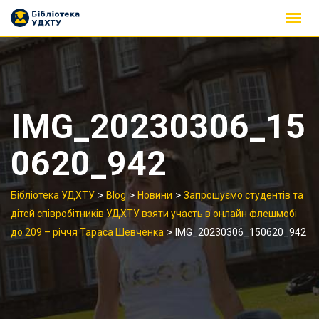
Skip
to
content
IMG_20230306_15
0620_942
>
>
>
Бібліотека УДХТУ
Blog
Новини
Запрошуємо студентів та
дітей співробітників УДХТУ взяти участь в онлайн флешмобі
>
до 209 – річчя Тараса Шевченка
IMG_20230306_150620_942