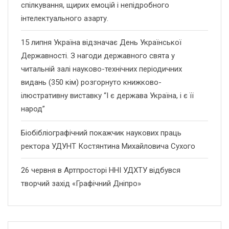
спілкування, щирих емоцій і непідробного
інтелектуального азарту.
15 липня Україна відзначає День Української
Державності. З нагоди державного свята у
читальній залі науково-технічних періодичних
видань (350 кім) розгорнуто книжково-
ілюстративну виставку “І є держава Україна, і є її
народ”
Біобібліографічний покажчик наукових праць
ректора УДУНТ Костянтина Михайловича Сухого
26 червня в Артпросторі ННІ УДХТУ відбувся
творчий захід «Графічний Дніпро»