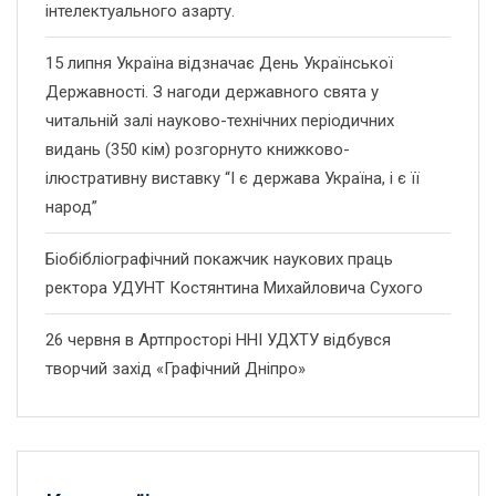
інтелектуального азарту.
15 липня Україна відзначає День Української
Державності. З нагоди державного свята у
читальній залі науково-технічних періодичних
видань (350 кім) розгорнуто книжково-
ілюстративну виставку “І є держава Україна, і є її
народ”
Біобібліографічний покажчик наукових праць
ректора УДУНТ Костянтина Михайловича Сухого
26 червня в Артпросторі ННІ УДХТУ відбувся
творчий захід «Графічний Дніпро»