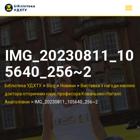
Skip
to
content
IMG_20230811_10
5640_256~2
>
>
>
Бібліотека УДХТУ
Blog
Новини
Виставка з нагоди ювілею
доктора історичних наук, професора Ковальової Наталії
>
Анатоліївни
IMG_20230811_105640_256~2