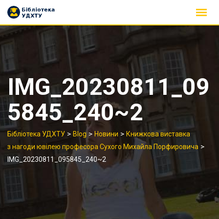
Skip
to
content
IMG_20230811_09
5845_240~2
>
>
>
Бібліотека УДХТУ
Blog
Новини
Книжкова виставка
>
з нагоди ювілею професора Сухого Михайла Порфировича
IMG_20230811_095845_240~2