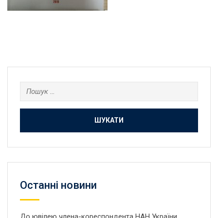
Пошук:
Останнi новини
До ювілею члена-кореспондента НАН України,