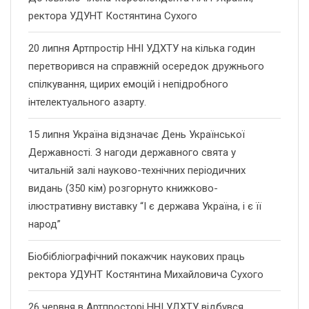
ректора УДУНТ Костянтина Сухого
20 липня Артпростір ННІ УДХТУ на кілька годин
перетворився на справжній осередок дружнього
спілкування, щирих емоцій і непідробного
інтелектуального азарту.
15 липня Україна відзначає День Української
Державності. З нагоди державного свята у
читальній залі науково-технічних періодичних
видань (350 кім) розгорнуто книжково-
ілюстративну виставку “І є держава Україна, і є її
народ”
Біобібліографічний покажчик наукових праць
ректора УДУНТ Костянтина Михайловича Сухого
26 червня в Артпросторі ННІ УДХТУ відбувся