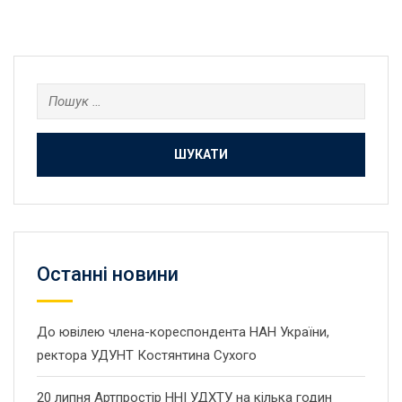
Пошук:
Останнi новини
До ювілею члена-кореспондента НАН України,
ректора УДУНТ Костянтина Сухого
20 липня Артпростір ННІ УДХТУ на кілька годин