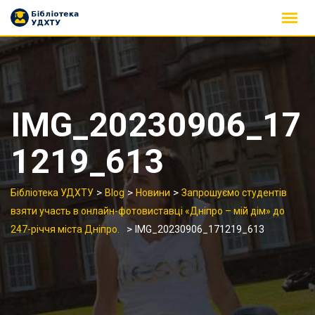
Skip
to
content
IMG_20230906_17
1219_613
>
>
>
Бібліотека УДХТУ
Blog
Новини
Запрошуємо студентів
взяти участь в онлайн-фотовиставці «Дніпро – мій дім» до
>
247-річчя міста Дніпро.
IMG_20230906_171219_613