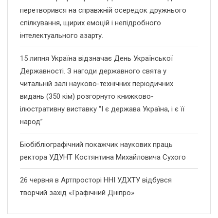
перетворився на справжній осередок дружнього
спілкування, щирих емоцій і непідробного
інтелектуального азарту.
15 липня Україна відзначає День Української
Державності. З нагоди державного свята у
читальній залі науково-технічних періодичних
видань (350 кім) розгорнуто книжково-
ілюстративну виставку “І є держава Україна, і є її
народ”
Біобібліографічний покажчик наукових праць
ректора УДУНТ Костянтина Михайловича Сухого
26 червня в Артпросторі ННІ УДХТУ відбувся
творчий захід «Графічний Дніпро»