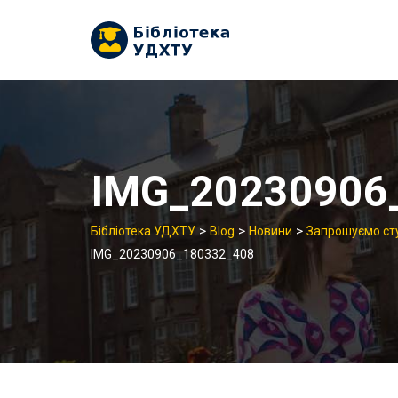
Skip
to
content
IMG_20230906
>
>
>
Бібліотека УДХТУ
Blog
Новини
Запрошуємо сту
IMG_20230906_180332_408