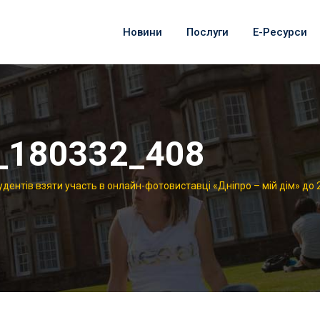
Новини
Послуги
Е-Ресурси
_180332_408
дентів взяти участь в онлайн-фотовиставці «Дніпро – мій дім» до 