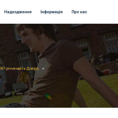
Надходження
Інформація
Про нас
>
247-річчя міста Дніпро.