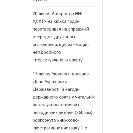
20 липня Артпростір ННІ
УДХТУ на кілька годин
перетворився на справжній
осередок дружнього
спілкування, щирих емоцій і
непідробного
інтелектуального азарту.
15 липня Україна відзначає
День Української
Державності. З нагоди
державного свята у читальній
залі науково-технічних
періодичних видань (350 кім)
розгорнуто книжково-
ілюстративну виставку “І є