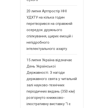
20 липня Артпростір ННІ
УДХТУ на кілька годин
перетворився на справжній
осередок дружнього
спілкування, щирих емоцій і
непідробного
інтелектуального азарту.
15 липня Україна відзначає
День Української
Державності. З нагоди
державного свята у читальній
залі науково-технічних
періодичних видань (350 кім)
розгорнуто книжково-
ілюстративну виставку “І є