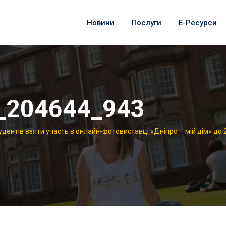
Новини
Послуги
Е-Ресурси
_204644_943
дентів взяти участь в онлайн-фотовиставці «Дніпро – мій дім» до 