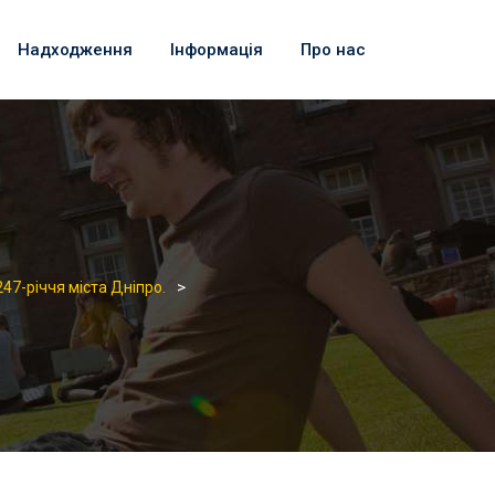
Надходження
Інформація
Про нас
>
247-річчя міста Дніпро.