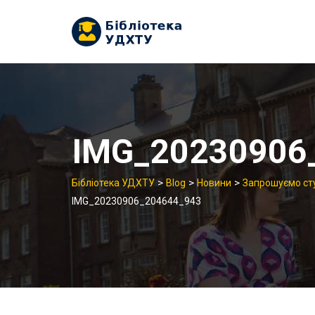
Skip
to
content
IMG_20230906
>
>
>
Бібліотека УДХТУ
Blog
Новини
Запрошуємо сту
IMG_20230906_204644_943