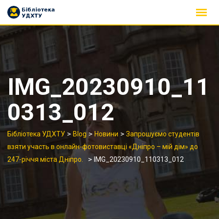
Skip
to
content
IMG_20230910_11
0313_012
>
>
>
Бібліотека УДХТУ
Blog
Новини
Запрошуємо студентів
взяти участь в онлайн-фотовиставці «Дніпро – мій дім» до
>
247-річчя міста Дніпро.
IMG_20230910_110313_012