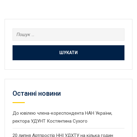
Пошук:
Останнi новини
До ювілею члена-кореспондента НАН України,
ректора УДУНТ Костянтина Сухого
20 липня Артпростір ННІ УДХТУ на кілька годин