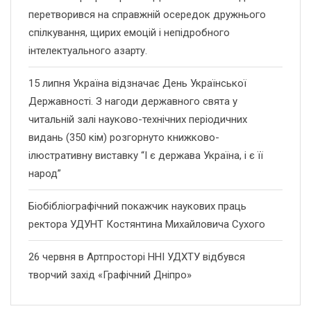
перетворився на справжній осередок дружнього
спілкування, щирих емоцій і непідробного
інтелектуального азарту.
15 липня Україна відзначає День Української
Державності. З нагоди державного свята у
читальній залі науково-технічних періодичних
видань (350 кім) розгорнуто книжково-
ілюстративну виставку “І є держава Україна, і є її
народ”
Біобібліографічний покажчик наукових праць
ректора УДУНТ Костянтина Михайловича Сухого
26 червня в Артпросторі ННІ УДХТУ відбувся
творчий захід «Графічний Дніпро»