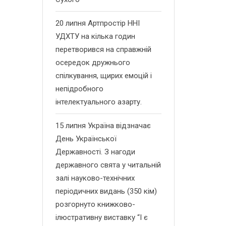
20 липня Артпростір ННІ
УДХТУ на кілька годин
перетворився на справжній
осередок дружнього
спілкування, щирих емоцій і
непідробного
інтелектуального азарту.
15 липня Україна відзначає
День Української
Державності. З нагоди
державного свята у читальній
залі науково-технічних
періодичних видань (350 кім)
розгорнуто книжково-
ілюстративну виставку “І є