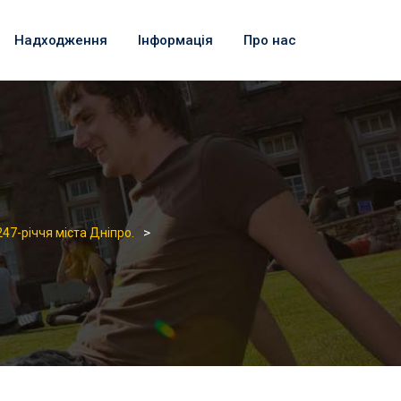
Надходження
Інформація
Про нас
>
247-річчя міста Дніпро.