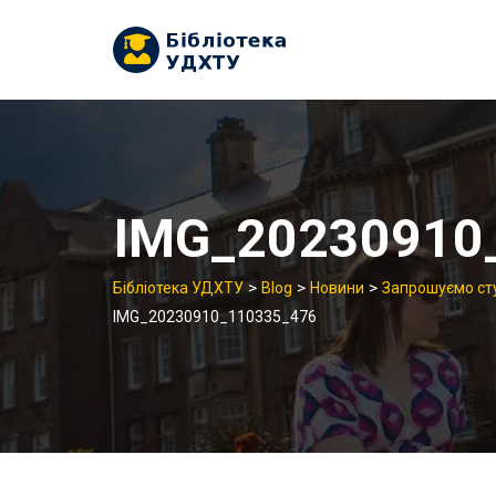
Skip
to
content
IMG_20230910
>
>
>
Бібліотека УДХТУ
Blog
Новини
Запрошуємо сту
IMG_20230910_110335_476