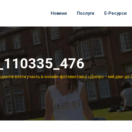
Новини
Послуги
Е-Ресурси
_110335_476
дентів взяти участь в онлайн-фотовиставці «Дніпро – мій дім» до 