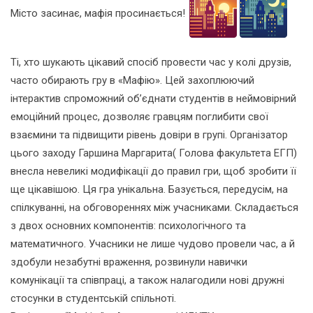
Місто засинає, мафія просинається!
Ті, хто шукають цікавий спосіб провести час у колі друзів,
часто обирають гру в «Мафію». Цей захоплюючий
інтерактив спроможний об’єднати студентів в неймовірний
емоційний процес, дозволяє гравцям поглибити свої
взаємини та підвищити рівень довіри в групі. Організатор
цього заходу Гаршина Маргарита( Голова факультета ЕГП)
внесла невеликі модифікації до правил гри, щоб зробити її
ще цікавішою. Ця гра унікальна. Базується, передусім, на
спілкуванні, на обговореннях між учасниками. Складається
з двох основних компонентів: психологічного та
математичного. Учасники не лише чудово провели час, а й
здобули незабутні враження, розвинули навички
комунікації та співпраці, а також налагодили нові дружні
стосунки в студентській спільноті.