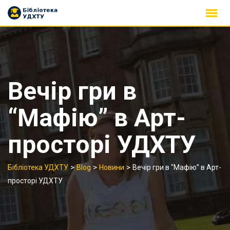
Skip
to
content
Вечір гри в
“Мафію” в Арт-
просторі УДХТУ
>
>
>
Бібліотека УДХТУ
Blog
Новини
Вечір гри в “Мафію” в Арт-
просторі УДХТУ