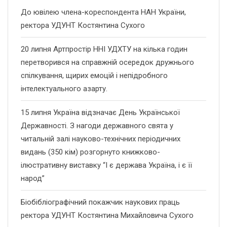
До ювілею члена-кореспондента НАН України,
ректора УДУНТ Костянтина Сухого
20 липня Артпростір ННІ УДХТУ на кілька годин
перетворився на справжній осередок дружнього
спілкування, щирих емоцій і непідробного
інтелектуального азарту.
15 липня Україна відзначає День Української
Державності. З нагоди державного свята у
читальній залі науково-технічних періодичних
видань (350 кім) розгорнуто книжково-
ілюстративну виставку “І є держава Україна, і є її
народ”
Біобібліографічний покажчик наукових праць
ректора УДУНТ Костянтина Михайловича Сухого