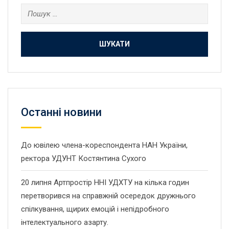
Пошук:
Останнi новини
До ювілею члена-кореспондента НАН України,
ректора УДУНТ Костянтина Сухого
20 липня Артпростір ННІ УДХТУ на кілька годин
перетворився на справжній осередок дружнього
спілкування, щирих емоцій і непідробного
інтелектуального азарту.