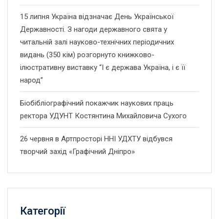
15 липня Україна відзначає День Української
Державності. З нагоди державного свята у
читальній залі науково-технічних періодичних
видань (350 кім) розгорнуто книжково-
ілюстративну виставку “І є держава Україна, і є її
народ”
Біобібліографічний покажчик наукових праць
ректора УДУНТ Костянтина Михайловича Сухого
26 червня в Артпросторі ННІ УДХТУ відбувся
творчий захід «Графічний Дніпро»
Категорії