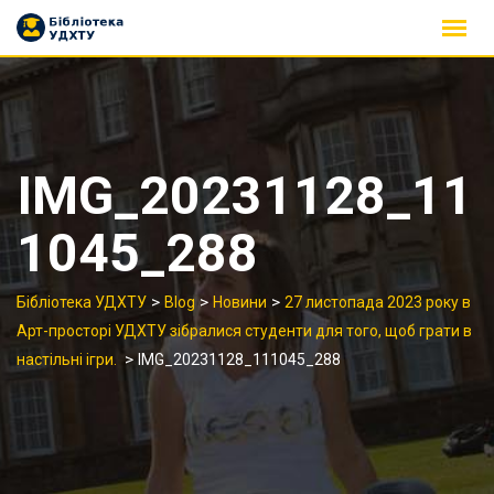
Skip
to
content
IMG_20231128_11
1045_288
>
>
>
Бібліотека УДХТУ
Blog
Новини
27 листопада 2023 року в
Арт-просторі УДХТУ зібралися студенти для того, щоб грати в
>
настільні ігри.
IMG_20231128_111045_288