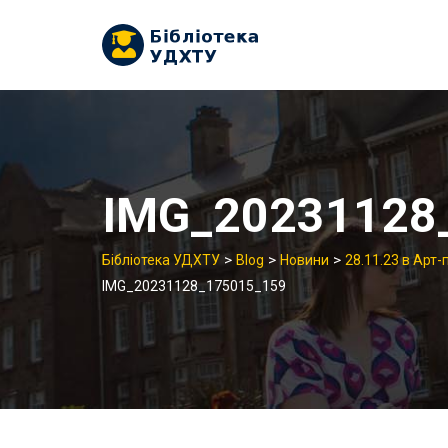
Skip
to
content
IMG_20231128
>
>
>
Бібліотека УДХТУ
Blog
Новини
28.11.23 в Арт-
IMG_20231128_175015_159