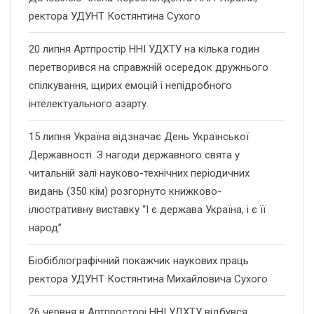
ректора УДУНТ Костянтина Сухого
20 липня Артпростір ННІ УДХТУ на кілька годин
перетворився на справжній осередок дружнього
спілкування, щирих емоцій і непідробного
інтелектуального азарту.
15 липня Україна відзначає День Української
Державності. З нагоди державного свята у
читальній залі науково-технічних періодичних
видань (350 кім) розгорнуто книжково-
ілюстративну виставку “І є держава Україна, і є її
народ”
Біобібліографічний покажчик наукових праць
ректора УДУНТ Костянтина Михайловича Сухого
26 червня в Артпросторі ННІ УДХТУ відбувся