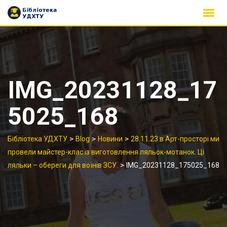
Skip
to
content
IMG_20231128_17
5025_168
>
>
>
Бібліотека УДХТУ
Blog
Новини
28.11.23 в Арт-просторі ми
провели майстер-клас із виготовлення ляльок-мотанок. Ці
>
ляльки – обереги для воїнів ЗСУ.
IMG_20231128_175025_168