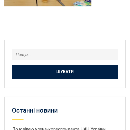
Пошук:
Останнi новини
До ювілею члена-кореспондента НАН України,