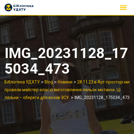
Skip
to
content
IMG_20231128_17
5034_473
>
>
>
Бібліотека УДХТУ
Blog
Новини
28.11.23 в Арт-просторі ми
провели майстер-клас із виготовлення ляльок-мотанок. Ці
>
ляльки – обереги для воїнів ЗСУ.
IMG_20231128_175034_473