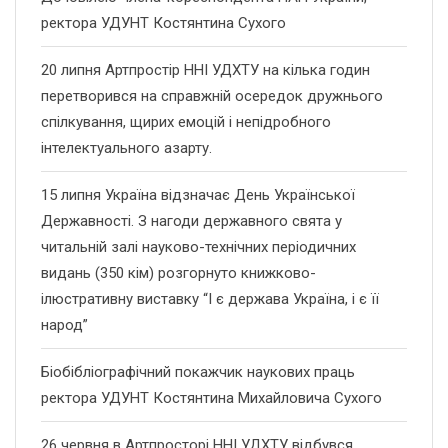
ректора УДУНТ Костянтина Сухого
20 липня Артпростір ННІ УДХТУ на кілька годин
перетворився на справжній осередок дружнього
спілкування, щирих емоцій і непідробного
інтелектуального азарту.
15 липня Україна відзначає День Української
Державності. З нагоди державного свята у
читальній залі науково-технічних періодичних
видань (350 кім) розгорнуто книжково-
ілюстративну виставку “І є держава Україна, і є її
народ”
Біобібліографічний покажчик наукових праць
ректора УДУНТ Костянтина Михайловича Сухого
26 червня в Артпросторі ННІ УДХТУ відбувся