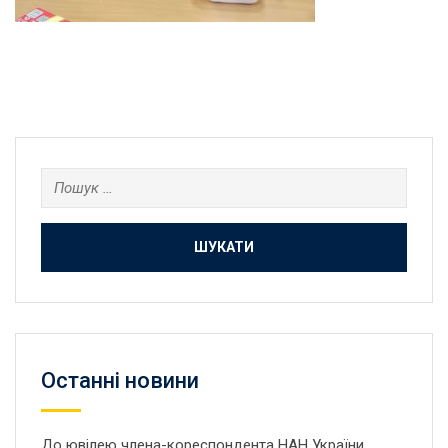
Пошук:
Останнi новини
До ювілею члена-кореспондента НАН України,