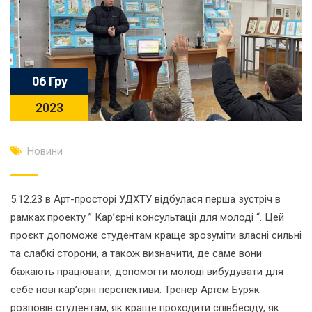
06 Гру
2023
Новини
5.12.23 в Арт-просторі УДХТУ відбулася перша зустріч в
рамках проекту ” Кар’єрні консультації для молоді “. Цей
проєкт допоможе студентам краще зрозуміти власні сильні
та слабкі сторони, а також визначити, де саме вони
бажають працювати, допомогти молоді вибудувати для
себе нові кар’єрні перспективи. Тренер Артем Буряк
розповів студентам, як краще проходити співбесіду, як