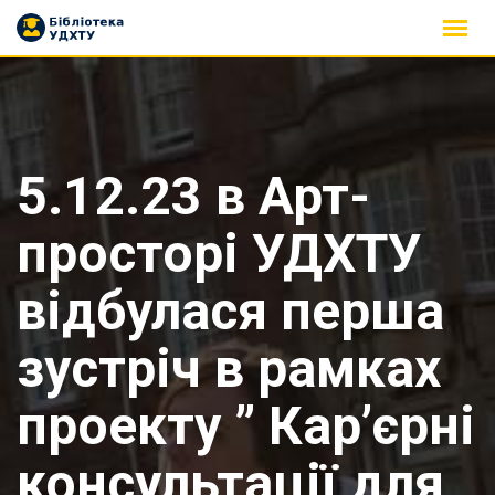
Skip
to
content
5.12.23 в Арт-
просторі УДХТУ
відбулася перша
зустріч в рамках
проекту ” Кар’єрні
консультації для