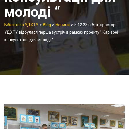
молоді “
>
>
>
Бібліотека УДХТУ
Blog
Новини
5.12.23 в Арт-просторі
УДХТУ відбулася перша зустріч в рамках проекту ” Кар’єрні
консультації для молоді “