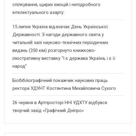
спілкування, щирих емоцій і непідробного
інтелектуального азарту.
15 липня Україна відзначає День Української
Державності. З нагоди державного свята у
читальній залі науково-технічних періодичних
видань (350 кім) розгорнуто книжково-
ілюстративну виставку “І є держава Україна, і є її
народ”
Біобібліографічний покажчик наукових праць
ректора УДУНТ Костянтина Михайловича Сухого
26 червня в Артпросторі ННІ УДХТУ відбувся
творчий захід «Графічний Дніпро»