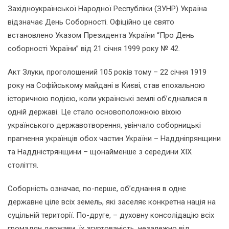
Західноукраїнської Народної Республіки (ЗУНР) Україна
відзначає День Соборності. Офіційно це свято
встановлено Указом Президента України “Про День
соборності України” від 21 січня 1999 року № 42.
Акт Злуки, проголошений 105 років тому – 22 січня 1919
року на Софійському майдані в Києві, став епохальною
історичною подією, коли українські землі об’єдналися в
одній державі. Це стало основоположною віхою
українського державотворення, увінчало соборницькі
прагнення українців обох частин України – Наддніпрянщини
та Наддністрянщини – щонайменше з середини XIX
століття.
Соборність означає, по-перше, об’єднання в одне
державне ціле всіх земель, які заселяє конкретна нація на
суцільній території. По-друге, – духовну консолідацію всіх
громадян держави, їх згуртованість, незалежно від