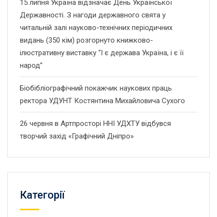
15 липня Україна відзначає День Української
Державності. З нагоди державного свята у
читальній залі науково-технічних періодичних
видань (350 кім) розгорнуто книжково-
ілюстративну виставку “І є держава Україна, і є її
народ”
Біобібліографічний покажчик наукових праць
ректора УДУНТ Костянтина Михайловича Сухого
26 червня в Артпросторі ННІ УДХТУ відбувся
творчий захід «Графічний Дніпро»
Категорії