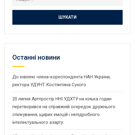
Останнi новини
До ювілею члена-кореспондента НАН України,
ректора УДУНТ Костянтина Сухого
20 липня Артпростір ННІ УДХТУ на кілька годин
перетворився на справжній осередок дружнього
спілкування, щирих емоцій і непідробного
інтелектуального азарту.