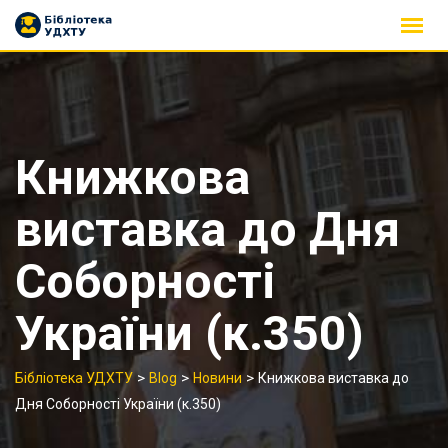
Skip
to
content
Книжкова
виставка до Дня
Соборності
України (к.350)
>
>
>
Бібліотека УДХТУ
Blog
Новини
Книжкова виставка до
Дня Соборності України (к.350)