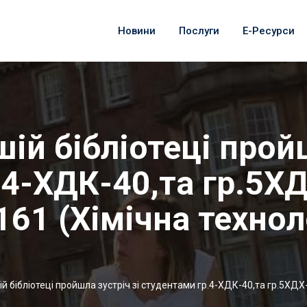
Новини
Послуги
Е-Ресурси
шій бібліотеці прой
.4-ХДК-40,та гр.5Х
161 (Хімічна технол
ій бібліотеці пройшла зустріч зі студентами гр.4-ХДК-40,та гр.5ХДХ-