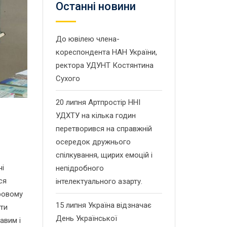
Останнi новини
До ювілею члена-
кореспондента НАН України,
ректора УДУНТ Костянтина
Сухого
20 липня Артпростір ННІ
УДХТУ на кілька годин
перетворився на справжній
осередок дружнього
спілкування, щирих емоцій і
чі
непідробного
ся
інтелектуального азарту.
еровому
15 липня Україна відзначає
сти
День Української
авим і