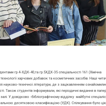
тудентами гр.4-ХДК-40,та гр.5ХДХ-35 спеціальності 161 (Хімічна
ні технології харчових добавок та косметичних засобів. Наші чита
лі науково-технічної літератури, де з зацікавленням ознайомили
і. Також студентів інформували, які періодичні видання в пап
алі. У довідково -бібліографічному відділку майбутні спеціалі
сальною десятковою класифікаціэю (УДК). Спілкування було цік