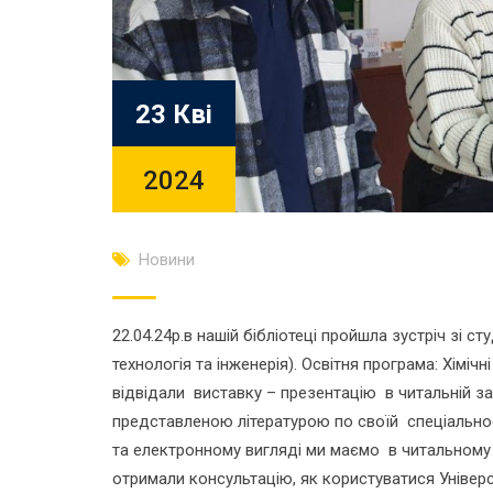
23 Кві
2024
Новини
22.04.24р.в нашій бібліотеці пройшла зустріч зі с
технологія та інженерія). Освітня програма: Хіміч
відвідали виставку – презентацію в читальній за
представленою літературою по своїй спеціальност
та електронному вигляді ми маємо в читальному з
отримали консультацію, як користуватися Універ