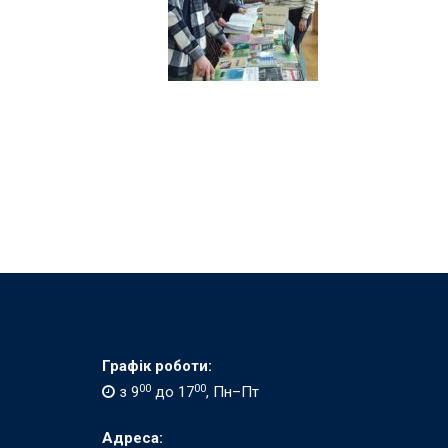
Графік роботи:
00
00
з 9
до 17
, Пн–Пт
Адреса: