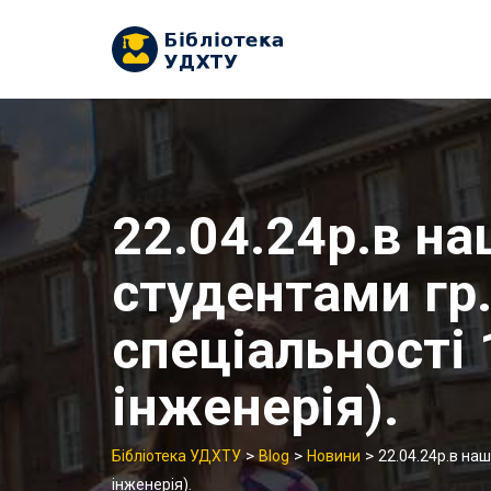
Skip
to
content
22.04.24р.в на
студентами гр
спеціальності 
інженерія).
>
>
>
Бібліотека УДХТУ
Blog
Новини
22.04.24р.в наш
інженерія).