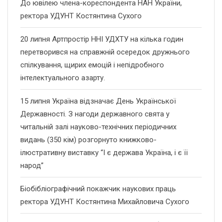
До ювілею члена-кореспондента НАН України,
ректора УДУНТ Костянтина Сухого
20 липня Артпростір ННІ УДХТУ на кілька годин
перетворився на справжній осередок дружнього
спілкування, щирих емоцій і непідробного
інтелектуального азарту.
15 липня Україна відзначає День Української
Державності. З нагоди державного свята у
читальній залі науково-технічних періодичних
видань (350 кім) розгорнуто книжково-
ілюстративну виставку “І є держава Україна, і є її
народ”
Біобібліографічний покажчик наукових праць
ректора УДУНТ Костянтина Михайловича Сухого