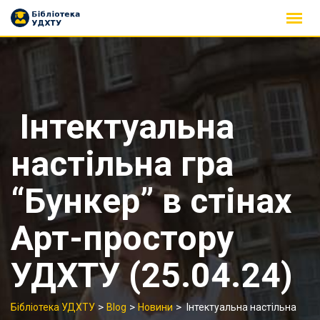
Skip
to
content
Інтектуальна
настільна гра
“Бункер” в стінах
Арт-простору
УДХТУ (25.04.24)
>
>
>
Бібліотека УДХТУ
Blog
Новини
Інтектуальна настільна