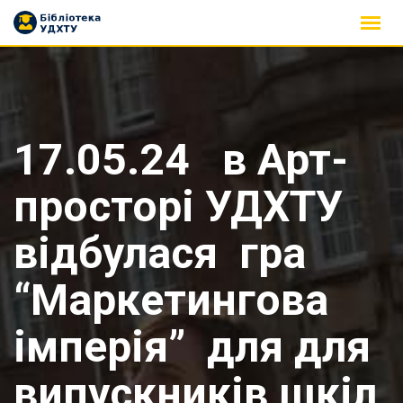
Skip
to
content
17.05.24 в Арт-
просторі УДХТУ
відбулася гра
“Маркетингова
імперія” для для
випускників шкіл,