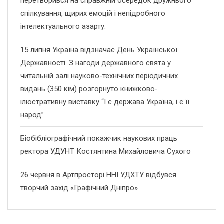
перетворився на справжній осередок дружнього
спілкування, щирих емоцій і непідробного
інтелектуального азарту.
15 липня Україна відзначає День Української
Державності. З нагоди державного свята у
читальній залі науково-технічних періодичних
видань (350 кім) розгорнуто книжково-
ілюстративну виставку “І є держава Україна, і є її
народ”
Біобібліографічний покажчик наукових праць
ректора УДУНТ Костянтина Михайловича Сухого
26 червня в Артпросторі ННІ УДХТУ відбувся
творчий захід «Графічний Дніпро»