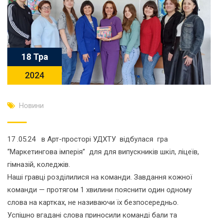
18 Тра
2024
Новини
17 .05.24 в Арт-просторі УДХТУ відбулася гра
“Маркетингова імперія” для для випускників шкіл, ліцеїв,
гімназій, коледжів.
Наші гравці розділилися на команди. Завдання кожної
команди — протягом 1 хвилини пояснити один одному
слова на картках, не називаючи їх безпосередньо.
Успішно вгадані слова приносили команді бали та