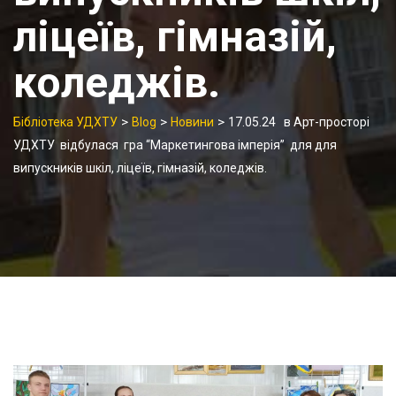
ліцеїв, гімназій,
коледжів.
>
>
>
Бібліотека УДХТУ
Blog
Новини
17.05.24 в Арт-просторі
УДХТУ відбулася гра “Маркетингова імперія” для для
випускників шкіл, ліцеїв, гімназій, коледжів.