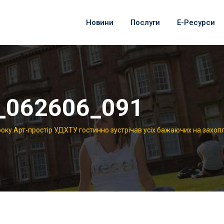
Новини
Послуги
Е-Ресурси
_062606_091
року Арт-простір УДХТУ гостинно зустрічав усіх бажаючих на захопл