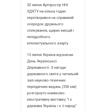
20 липня Артпростір ННІ
УДХТУ на кілька годин
перетворився на справжній
осередок дружнього
спілкування, щирих емоцій і
непідробного
інтелектуального азарту.
15 липня Україна відзначає
День Української
Державності. З нагоди
державного свята у читальній
залі науково-технічних
періодичних видань (350 кім)
розгорнуто книжково-
ілюстративну виставку “І є
держава Україна, і є її народ”