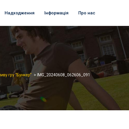
Надходження
Інформація
Про нас
>
иву гру “Бункер”.
IMG_20240608_062606_091