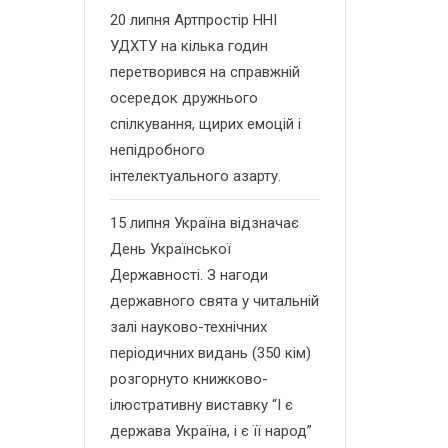
20 липня Артпростір ННІ
УДХТУ на кілька годин
перетворився на справжній
осередок дружнього
спілкування, щирих емоцій і
непідробного
інтелектуального азарту.
15 липня Україна відзначає
День Української
Державності. З нагоди
державного свята у читальній
залі науково-технічних
періодичних видань (350 кім)
розгорнуто книжково-
ілюстративну виставку “І є
держава Україна, і є її народ”