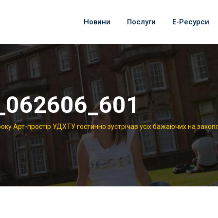
Новини
Послуги
Е-Ресурси
_062606_601
року Арт-простір УДХТУ гостинно зустрічав усіх бажаючих на захопл