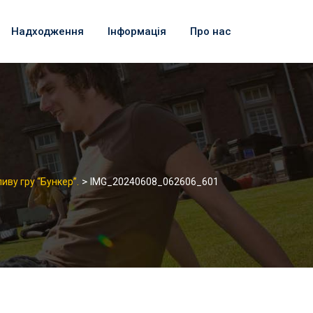
Надходження
Інформація
Про нас
>
иву гру “Бункер”.
IMG_20240608_062606_601