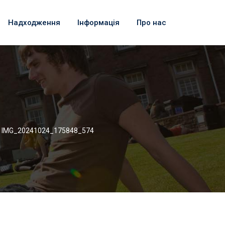
Надходження
Інформація
Про нас
>
IMG_20241024_175848_574