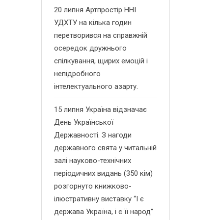
20 липня Артпростір ННІ
УДХТУ на кілька годин
перетворився на справжній
осередок дружнього
спілкування, щирих емоцій і
непідробного
інтелектуального азарту.
15 липня Україна відзначає
День Української
Державності. З нагоди
державного свята у читальній
залі науково-технічних
періодичних видань (350 кім)
розгорнуто книжково-
ілюстративну виставку “І є
держава Україна, і є її народ”