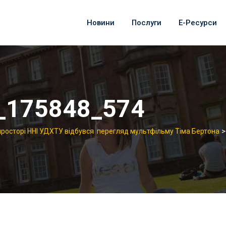
Новини
Послуги
Е-Ресурси
_175848_574
-просторі ННІ УДХТУ відбувся перегляд мультфільму Тіма Бертона