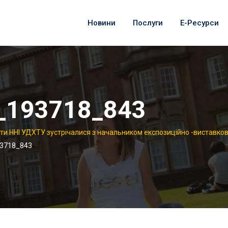
Новини
Послуги
Е-Ресурси
_193718_843
нти ННІ УДХТУ зустрічалися з начальником експозиційно -виставко
3718_843