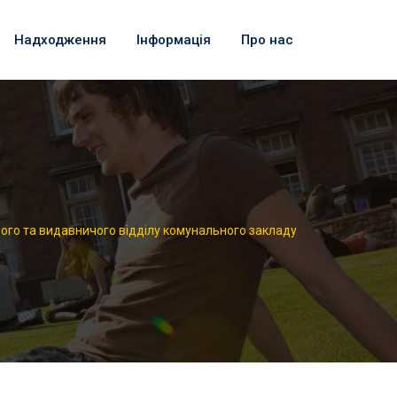
Надходження
Інформація
Про нас
вого та видавничого відділу комунального закладу