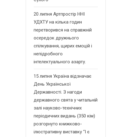
20 липня Артпростір ННІ
УДХТУ на кілька годин
перетворився на справжній
осередок дружнього
спілкування, щирих емоцій і
непідробного
інтелектуального азарту.
15 липня Україна відзначає
День Української
Державності. З нагоди
державного свята у читальній
залі науково-технічних
періодичних видань (350 кім)
розгорнуто книжково-
ілюстративну виставку “І є