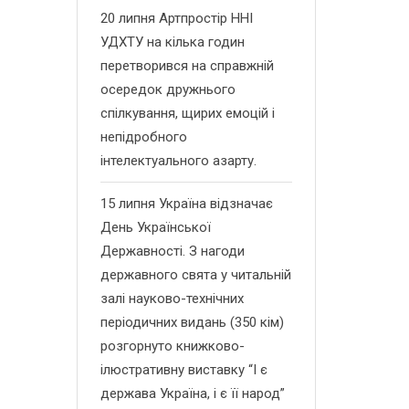
20 липня Артпростір ННІ
УДХТУ на кілька годин
перетворився на справжній
осередок дружнього
спілкування, щирих емоцій і
непідробного
інтелектуального азарту.
15 липня Україна відзначає
День Української
Державності. З нагоди
державного свята у читальній
залі науково-технічних
періодичних видань (350 кім)
розгорнуто книжково-
ілюстративну виставку “І є
держава Україна, і є її народ”