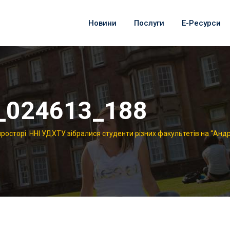
Новини
Послуги
Е-Ресурси
_024613_188
просторі ННІ УДХТУ зібралися студенти різних факультетів на “Андрі