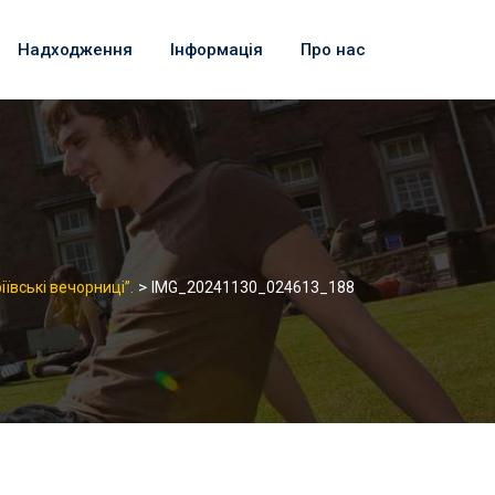
Надходження
Інформація
Про нас
>
ївські вечорниці”.
IMG_20241130_024613_188