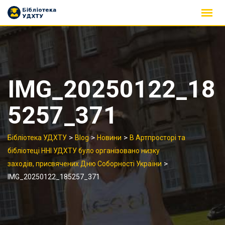
Skip
to
content
IMG_20250122_18
5257_371
>
>
>
Бібліотека УДХТУ
Blog
Новини
В Артпросторі та
бібліотеці ННІ УДХТУ було організовано низку
>
заходів, присвячених Дню Соборності України
IMG_20250122_185257_371