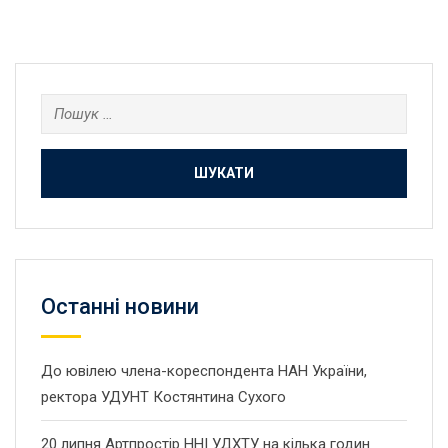
Пошук:
Останнi новини
До ювілею члена-кореспондента НАН України,
ректора УДУНТ Костянтина Сухого
20 липня Артпростір ННІ УДХТУ на кілька годин