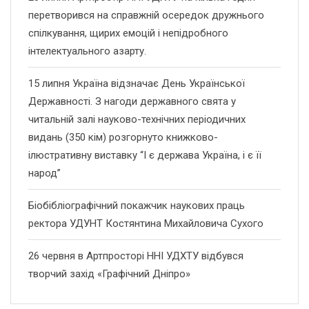
перетворився на справжній осередок дружнього
спілкування, щирих емоцій і непідробного
інтелектуального азарту.
15 липня Україна відзначає День Української
Державності. З нагоди державного свята у
читальній залі науково-технічних періодичних
видань (350 кім) розгорнуто книжково-
ілюстративну виставку “І є держава Україна, і є її
народ”
Біобібліографічний покажчик наукових праць
ректора УДУНТ Костянтина Михайловича Сухого
26 червня в Артпросторі ННІ УДХТУ відбувся
творчий захід «Графічний Дніпро»