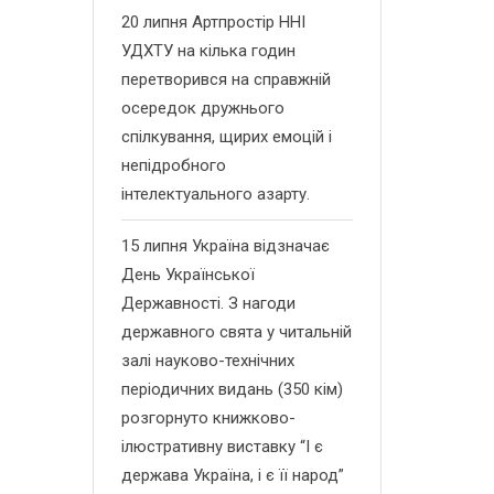
20 липня Артпростір ННІ
УДХТУ на кілька годин
перетворився на справжній
осередок дружнього
спілкування, щирих емоцій і
непідробного
інтелектуального азарту.
15 липня Україна відзначає
День Української
Державності. З нагоди
державного свята у читальній
залі науково-технічних
періодичних видань (350 кім)
розгорнуто книжково-
ілюстративну виставку “І є
держава Україна, і є її народ”