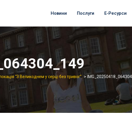
Новини
Послуги
Е-Ресурси
_064304_149
>
окація “З Великоднем у серці без тривог”.
IMG_20250418_064304