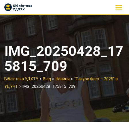
Skip
to
content
IMG_20250428_17
5815_709
>
>
>
Бібліотека УДХТУ
Blog
Новини
“Сакура Фест – 2025” в
>
УДУНТ
IMG_20250428_175815_709