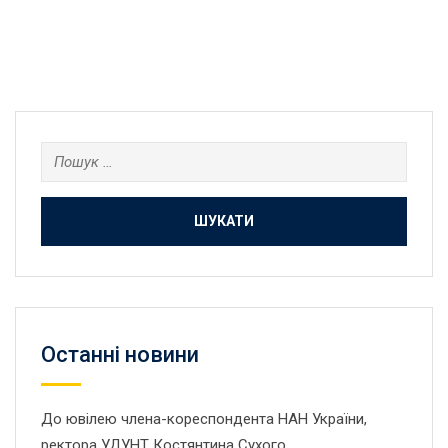
Пошук:
Останнi новини
До ювілею члена-кореспондента НАН України,
ректора УДУНТ Костянтина Сухого