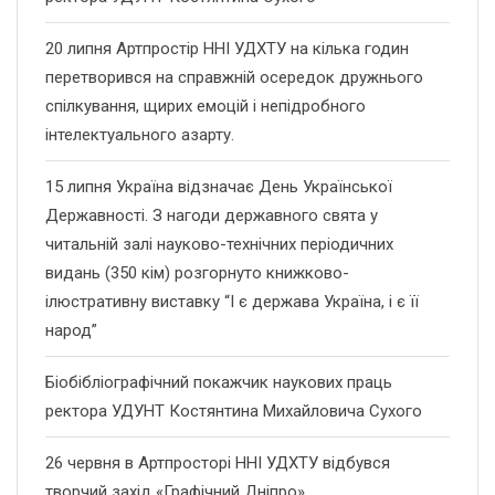
20 липня Артпростір ННІ УДХТУ на кілька годин
перетворився на справжній осередок дружнього
спілкування, щирих емоцій і непідробного
інтелектуального азарту.
15 липня Україна відзначає День Української
Державності. З нагоди державного свята у
читальній залі науково-технічних періодичних
видань (350 кім) розгорнуто книжково-
ілюстративну виставку “І є держава Україна, і є її
народ”
Біобібліографічний покажчик наукових праць
ректора УДУНТ Костянтина Михайловича Сухого
26 червня в Артпросторі ННІ УДХТУ відбувся
творчий захід «Графічний Дніпро»